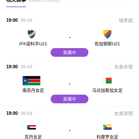
GAMES LIVING
19:00
06-03
瑞青超
-
IFK诺科平U21
佐加顿斯U21
直播中
19:00
06-03
女奥非预
-
南苏丹女足
马达加斯加女足
直播中
19:00
06-03
女奥非预
-
苏丹女足
科摩罗女足