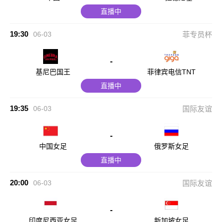
直播中
19:30
06-03
菲专员杯
-
基尼巴国王
菲律宾电信TNT
直播中
19:35
06-03
国际友谊
-
中国女足
俄罗斯女足
直播中
20:00
06-03
国际友谊
-
印度尼西亚女足
新加坡女足