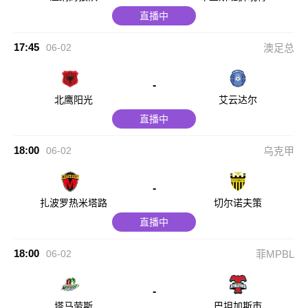
队
直播中
17:45
06-02
澳足总
-
北鹰阳光
艾云达尔
直播中
18:00
06-02
乌克甲
-
扎波罗热米塔路
切尔诺夫策
直播中
18:00
06-02
菲MPBL
-
塔马劳斯
巴坦加斯市