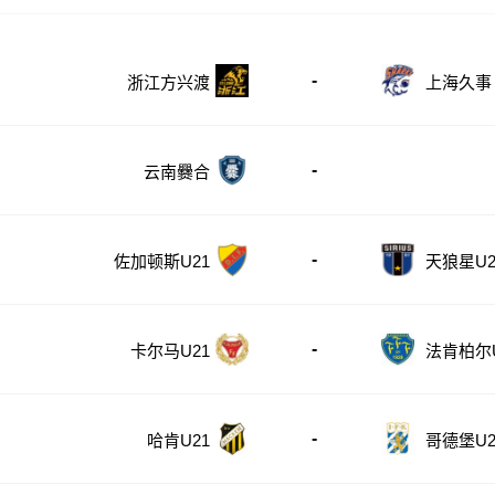
-
浙江方兴渡
上海久事
-
云南爨合
-
佐加顿斯U21
天狼星U2
-
卡尔马U21
法肯柏尔U
-
哈肯U21
哥德堡U2