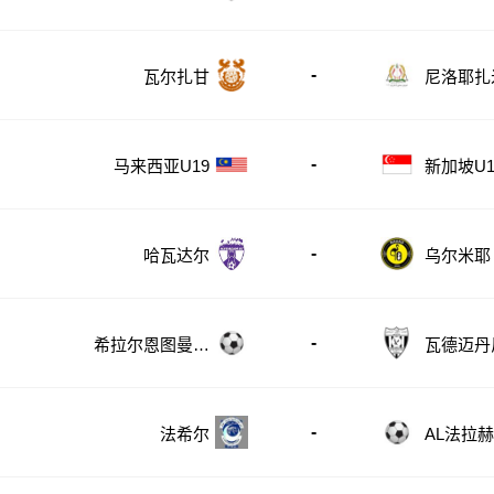
-
瓦尔扎甘
尼洛耶扎
-
马来西亚U19
新加坡U1
-
哈瓦达尔
乌尔米耶
-
希拉尔恩图曼B
瓦德迈丹
队
-
法希尔
AL法拉赫