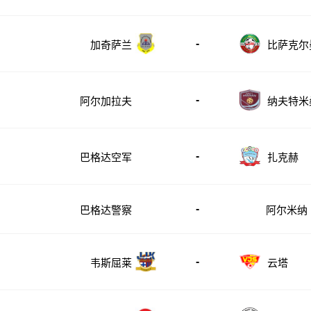
-
加奇萨兰
比萨克尔
-
阿尔加拉夫
纳夫特米
-
巴格达空军
扎克赫
-
巴格达警察
阿尔米纳
-
韦斯屈莱
云塔