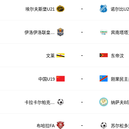
-
诺尔比U2
埃尔夫斯堡U21
-
伊洛伊洛联皇家
宾南塔塔
队
-
文莱
东帝汶
-
刚果民主
中国U19
U23
-
卡拉卡尔帕克斯
纳萨夫B
坦FA
-
布哈拉FA
苏尔松多