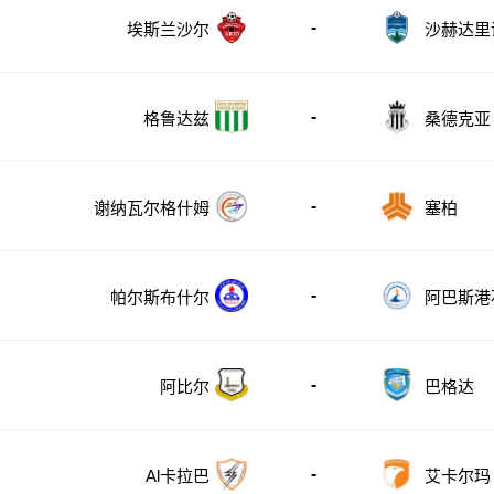
-
埃斯兰沙尔
沙赫达里
尔
-
格鲁达兹
桑德克亚
-
谢纳瓦尔格什姆
塞柏
-
帕尔斯布什尔
阿巴斯港
-
阿比尔
巴格达
-
Al卡拉巴
艾卡尔玛