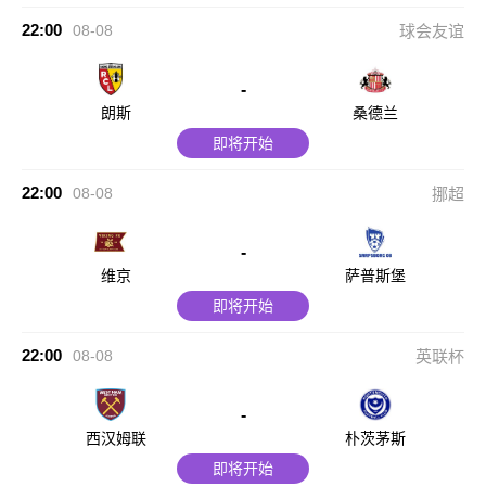
-
斯旺西
伯明翰
即将开始
22:00
08-08
球会友谊
-
朗斯
桑德兰
即将开始
22:00
08-08
挪超
-
维京
萨普斯堡
即将开始
22:00
08-08
英联杯