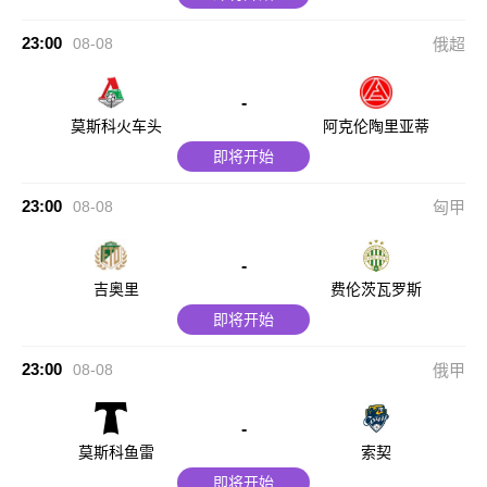
-
美因茨
巴黎FC
即将开始
23:00
08-08
俄超
-
莫斯科火车头
阿克伦陶里亚蒂
即将开始
23:00
08-08
匈甲
-
吉奥里
费伦茨瓦罗斯
即将开始
23:00
08-08
俄甲