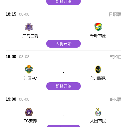
即将开始
18:15
08-08
日职联
-
广岛三箭
千叶市原
即将开始
19:00
08-08
韩K联
-
江原FC
仁川联队
即将开始
19:00
08-08
韩K联
-
FC安养
大田市民