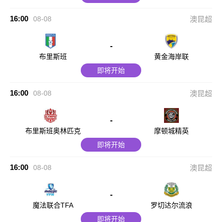
16:00
08-08
澳昆超
-
布里斯班
黄金海岸联
即将开始
16:00
08-08
澳昆超
-
布里斯班奥林匹克
摩顿城精英
即将开始
16:00
08-08
澳昆超
-
魔法联合TFA
罗切达尔流浪
即将开始