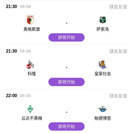
-
勒沃库森
塞维利亚
即将开始
21:30
08-08
球会友谊
-
奥格斯堡
萨索洛
即将开始
21:30
08-08
球会友谊
-
科隆
皇家社会
即将开始
22:00
08-08
球会友谊