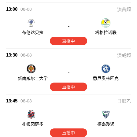
13:00
08-08
澳首超
-
布伦达贝拉
塔格拉诺联
直播中
13:30
08-08
澳威超
-
新南威尔士大学
悉尼奥林匹克
直播中
13:45
08-08
日职乙
-
札幌冈萨多
德岛漩涡
直播中