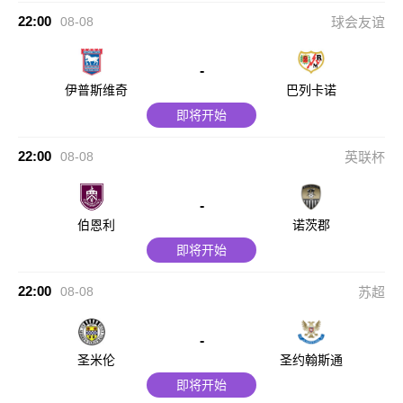
-
云达不莱梅
帕德博恩
即将开始
22:00
08-08
球会友谊
-
伊普斯维奇
巴列卡诺
即将开始
22:00
08-08
英联杯
-
伯恩利
诺茨郡
即将开始
22:00
08-08
苏超