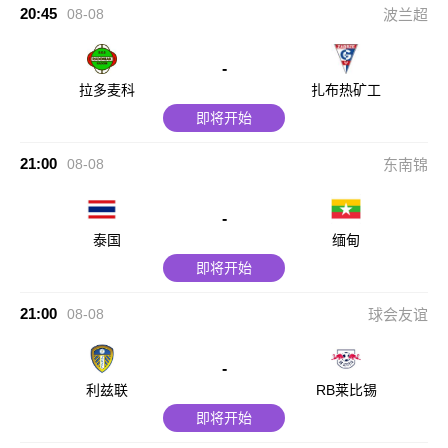
苏维埃之翼
巴蒂卡
即将开始
20:45
08-08
波兰超
-
拉多麦科
扎布热矿工
即将开始
21:00
08-08
东南锦
-
泰国
缅甸
即将开始
21:00
08-08
球会友谊