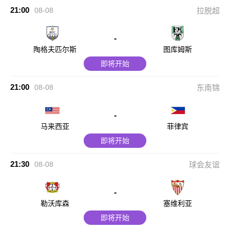
-
女王公园巡游者
米尔沃尔
即将开始
21:00
08-08
拉脱超
-
陶格夫匹尔斯
图库姆斯
即将开始
21:00
08-08
东南锦
-
马来西亚
菲律宾
即将开始
21:30
08-08
球会友谊