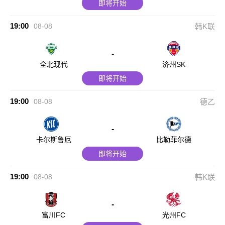
即将开始
19:00
08-08
韩K联
-
全北现代
济州SK
即将开始
19:00
08-08
德乙
-
卡尔斯鲁厄
比勒菲尔德
即将开始
19:00
08-08
韩K联
-
富川FC
光州FC