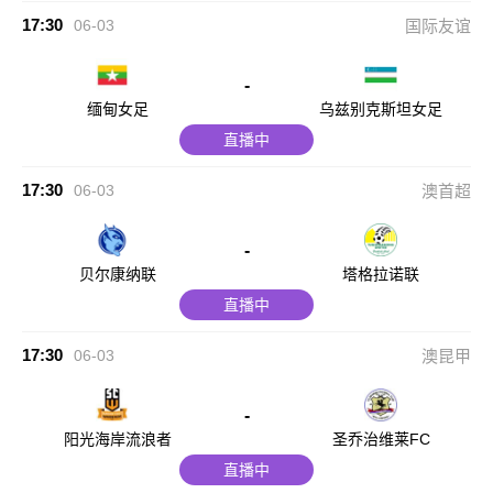
17:30
06-03
国际友谊
-
缅甸女足
乌兹别克斯坦女足
直播中
17:30
06-03
澳首超
-
贝尔康纳联
塔格拉诺联
直播中
17:30
06-03
澳昆甲
-
阳光海岸流浪者
圣乔治维莱FC
直播中