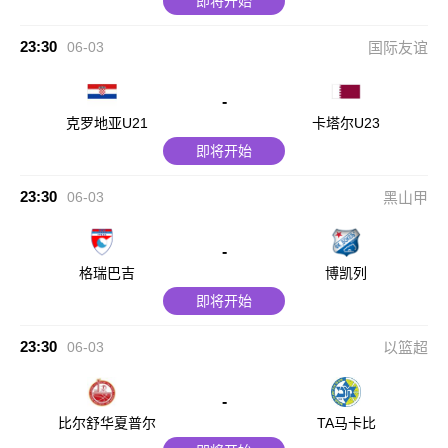
即将开始
23:30
06-03
国际友谊
-
克罗地亚U21
卡塔尔U23
即将开始
23:30
06-03
黑山甲
-
格瑞巴吉
博凯列
即将开始
23:30
06-03
以篮超
-
比尔舒华夏普尔
TA马卡比