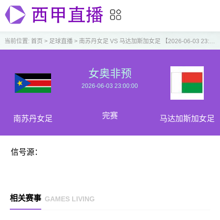
当前位置:
首页
>
足球直播
>
南苏丹女足 VS 马达加斯加女足 【2026-06-03 23:00:00】
女奥非预
2026-06-03 23:00:00
完赛
南苏丹女足
马达加斯加女足
信号源：
相关赛事
GAMES LIVING