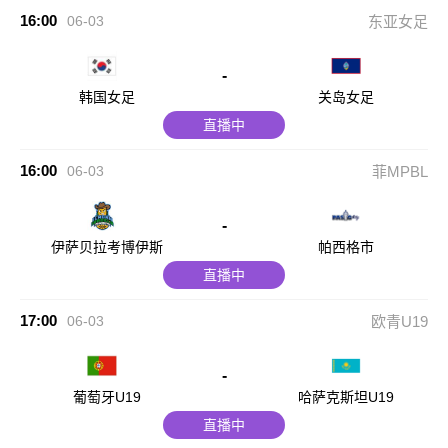
16:00
06-03
东亚女足
-
韩国女足
关岛女足
直播中
16:00
06-03
菲MPBL
-
伊萨贝拉考博伊斯
帕西格市
直播中
17:00
06-03
欧青U19
-
葡萄牙U19
哈萨克斯坦U19
直播中