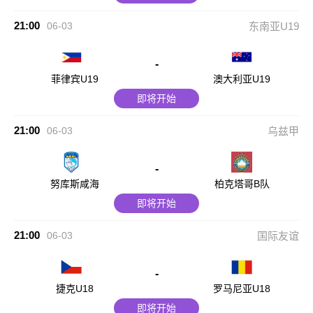
21:00
06-03
东南亚U19
-
菲律宾U19
澳大利亚U19
即将开始
21:00
06-03
乌兹甲
-
努库斯咸海
柏克塔哥B队
即将开始
21:00
06-03
国际友谊
-
捷克U18
罗马尼亚U18
即将开始