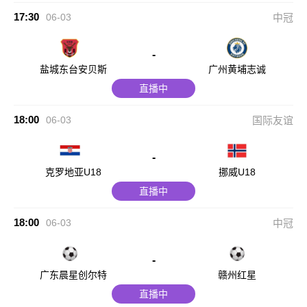
17:30
06-03
中冠
-
盐城东台安贝斯
广州黄埔志诚
直播中
18:00
06-03
国际友谊
-
克罗地亚U18
挪威U18
直播中
18:00
06-03
中冠
-
广东晨星创尔特
赣州红星
直播中