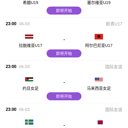
希腊U19
塞尔维亚U19
即将开始
23:00
06-03
欧青U17
-
拉脱维亚U17
阿尔巴尼亚U17
即将开始
23:00
06-03
国际友谊
-
约旦女足
马来西亚女足
即将开始
23:00
06-03
国际友谊
-