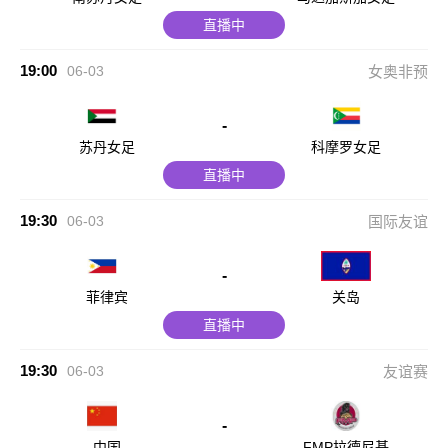
直播中
19:00
06-03
女奥非预
-
苏丹女足
科摩罗女足
直播中
19:30
06-03
国际友谊
-
菲律宾
关岛
直播中
19:30
06-03
友谊赛
-
中国
FMP拉德尼基