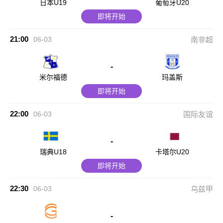
日本U19
葡萄牙U20
即将开始
21:00
06-03
南非超
-
米尔福德
玛盖斯
即将开始
22:00
06-03
国际友谊
-
瑞典U18
卡塔尔U20
即将开始
22:30
06-03
乌兹甲
-