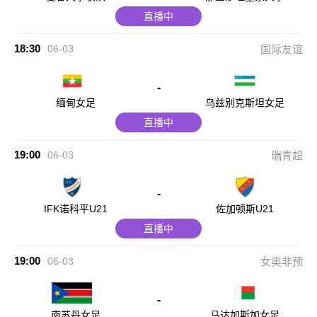
直播中
18:30
06-03
国际友谊
-
缅甸女足
乌兹别克斯坦女足
直播中
19:00
06-03
瑞青超
-
IFK诺科平U21
佐加顿斯U21
直播中
19:00
06-03
女奥非预
-
南苏丹女足
马达加斯加女足