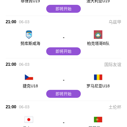
菲律宾U19
澳大利亚U19
即将开始
21:00
06-03
乌兹甲
-
努库斯咸海
柏克塔哥B队
即将开始
21:00
06-03
国际友谊
-
捷克U18
罗马尼亚U18
即将开始
21:00
06-03
土伦杯
-