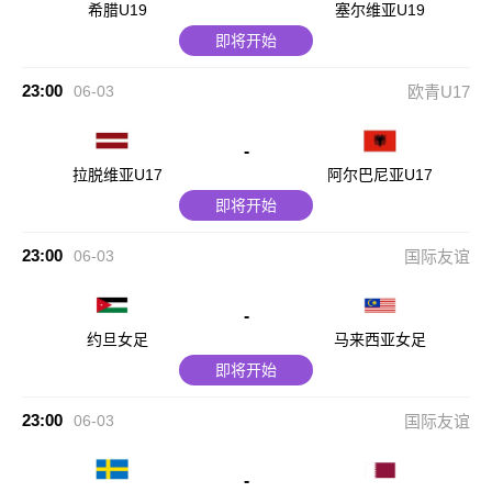
希腊U19
塞尔维亚U19
即将开始
23:00
06-03
欧青U17
-
拉脱维亚U17
阿尔巴尼亚U17
即将开始
23:00
06-03
国际友谊
-
约旦女足
马来西亚女足
即将开始
23:00
06-03
国际友谊
-