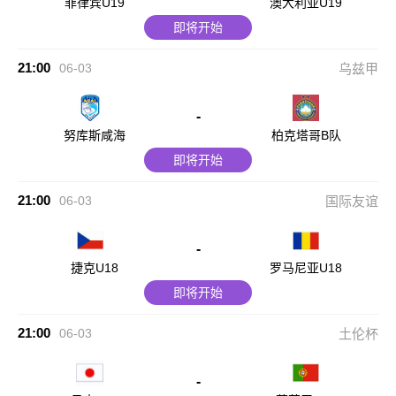
菲律宾U19
澳大利亚U19
即将开始
21:00
06-03
乌兹甲
-
努库斯咸海
柏克塔哥B队
即将开始
21:00
06-03
国际友谊
-
捷克U18
罗马尼亚U18
即将开始
21:00
06-03
土伦杯
-