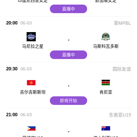
印度尼西亚女足
新加坡女足
直播中
20:00
06-03
菲MPBL
-
马尼拉之星
马斯科瓦多斯
直播中
20:30
06-03
国际友谊
-
吉尔吉斯斯坦
肯尼亚
即将开始
21:00
06-03
东南亚U19
-