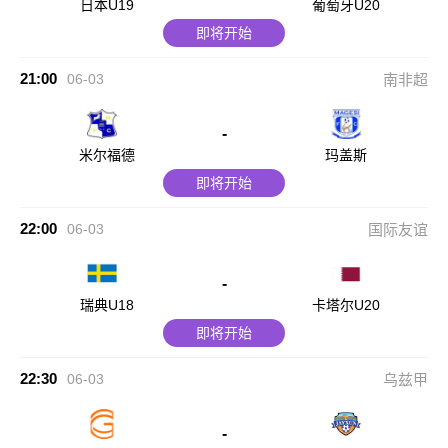
日本U19
葡萄牙U20
即将开始
21:00
06-03
南非超
-
米尔福德
玛盖斯
即将开始
22:00
06-03
国际友谊
-
瑞典U18
卡塔尔U20
即将开始
22:30
06-03
乌兹甲
-