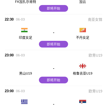
FK加扎尔肯特
加云
即将开始
22:30
06-03
南亚女锦
-
印度女足
不丹女足
即将开始
23:00
06-03
欧青U19
-
黑山U19
格鲁吉亚U19
即将开始
23:00
06-03
欧青U19
-