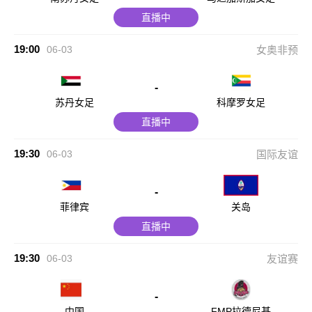
直播中
19:00
06-03
女奥非预
-
苏丹女足
科摩罗女足
直播中
19:30
06-03
国际友谊
-
菲律宾
关岛
直播中
19:30
06-03
友谊赛
-
中国
FMP拉德尼基