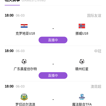
GAMES LIVING
18:00
06-03
国际友谊
-
克罗地亚U18
挪威U18
直播中
18:00
06-03
中冠
-
广东晨星创尔特
赣州红星
直播中
18:00
06-03
澳昆超
-
罗切达尔流浪
魔法联合TFA