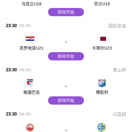
乌克兰U18
芬兰U18
即将开始
23:30
06-03
国际友谊
-
克罗地亚U21
卡塔尔U23
即将开始
23:30
06-03
黑山甲
-
格瑞巴吉
博凯列
即将开始
23:30
06-03
以篮超
-