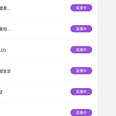
直播中
皇家大
直播中
斯坦女
直播中
21
直播中
加女足
直播中
足
直播中