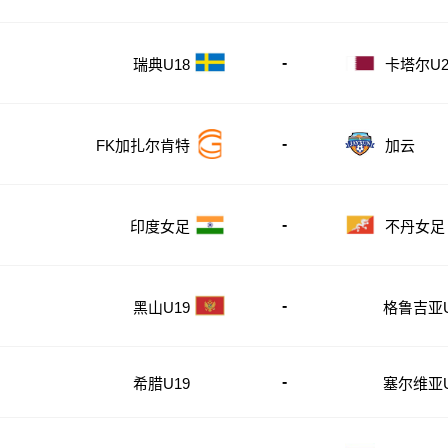
-
瑞典U18
卡塔尔U2
-
FK加扎尔肯特
加云
-
印度女足
不丹女足
-
黑山U19
格鲁吉亚U
-
希腊U19
塞尔维亚U