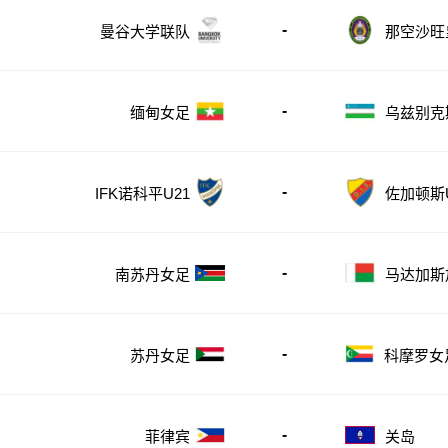
-
曼谷大学联队
那空沙旺
学
-
缅甸女足
乌兹别克
足
-
IFK诺科平U21
佐加顿斯U
-
南苏丹女足
马达加斯
-
科摩罗女
苏丹女足
-
菲律宾
关岛