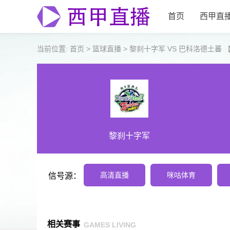
首页
西甲直
当前位置:
首页
>
篮球直播
>
黎刹十字军 VS 巴科洛德土蕃 【202
黎刹十字军
高清直播
咪咕体育
信号源：
相关赛事
GAMES LIVING