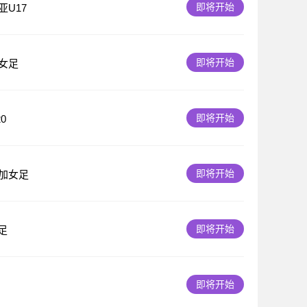
即将开始
亚U17
即将开始
女足
即将开始
0
即将开始
加女足
即将开始
足
即将开始