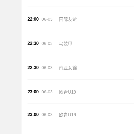
22:00
06-03
国际友谊
22:30
06-03
乌兹甲
22:30
06-03
南亚女锦
23:00
06-03
欧青U19
23:00
06-03
欧青U19