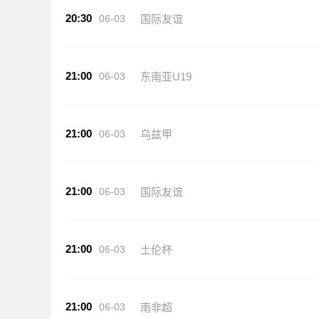
20:30
06-03
国际友谊
21:00
06-03
东南亚U19
21:00
06-03
乌兹甲
21:00
06-03
国际友谊
21:00
06-03
土伦杯
21:00
06-03
南非超