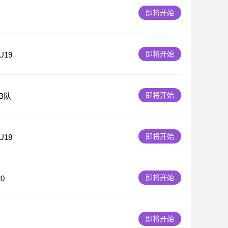
即将开始
即将开始
19
即将开始
B队
即将开始
18
即将开始
0
即将开始