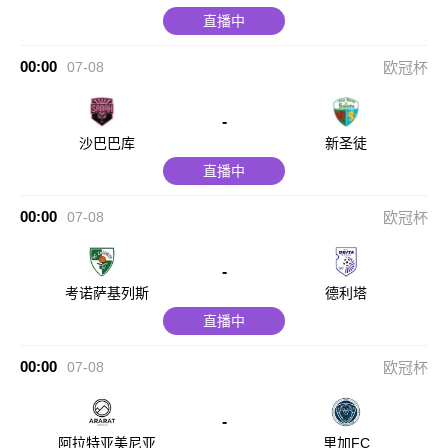
直播中
00:00
07-08
欧冠杯
-
沙巴巴库
新圣徒
直播中
00:00
07-08
欧冠杯
-
考诺萨基列斯
德利塔
直播中
00:00
07-08
欧冠杯
-
阿拉特亚美尼亚
里加FC