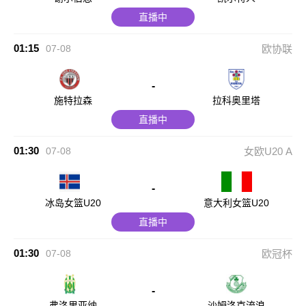
直播中
01:15
07-08
欧协联
-
施特拉森
拉科奥里塔
直播中
01:30
07-08
女欧U20 A
-
冰岛女篮U20
意大利女篮U20
直播中
01:30
07-08
欧冠杯
-
弗洛里亚纳
沙姆洛克流浪