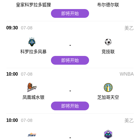
皇家科罗拉多狐狸
布尔德尔联
即将开始
09:30
07-08
美乙
-
科罗拉多风暴
竞技联
即将开始
10:00
WNBA
07-08
-
凤凰城水银
芝加哥天空
即将开始
10:00
07-08
美乙
-