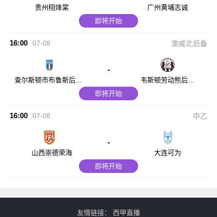
贵州栩烽棠
广州黄埔志诚
即将开始
16:00
07-08
澳威北后备
-
查尔斯顿市布鲁斯后备
韦斯顿劳动熊后备
队
队
即将开始
16:00
07-08
中乙
-
山西崇德荣海
大连可为
即将开始
友情链接：
西甲直播