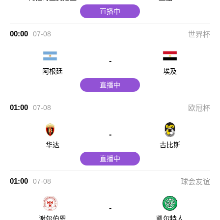
直播中
00:00
07-08
世界杯
-
阿根廷
埃及
直播中
01:00
07-08
欧冠杯
-
华达
古比斯
直播中
01:00
07-08
球会友谊
-
谢尔伯恩
凯尔特人