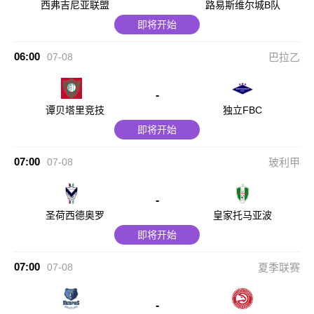
西弗吉尼亚联盟
路易斯维尔城B队
即将开始
06:00
07-08
巴拉乙
-
谭贝塔里竞技
独立FBC
即将开始
07:00
07-08
玻利甲
-
圣荷西德奥罗
皇家托马亚波
即将开始
07:00
07-08
夏季联赛
-