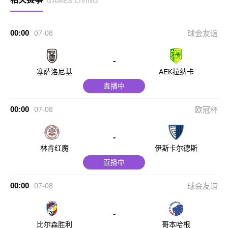
GAMES LIVING
00:00
07-08
球会友谊
-
塞萨洛尼基
AEK拉纳卡
直播中
00:00
07-08
欧冠杯
-
林肯红魔
伊斯卡尔德斯
直播中
00:00
07-08
球会友谊
-
比尔森胜利
哥本哈根