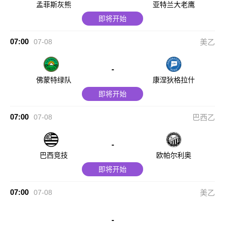
孟菲斯灰熊
亚特兰大老鹰
即将开始
07:00
07-08
美乙
-
佛蒙特绿队
康涅狄格拉什
即将开始
07:00
07-08
巴西乙
-
巴西竞技
欧帕尔利奥
即将开始
07:00
07-08
美乙
-