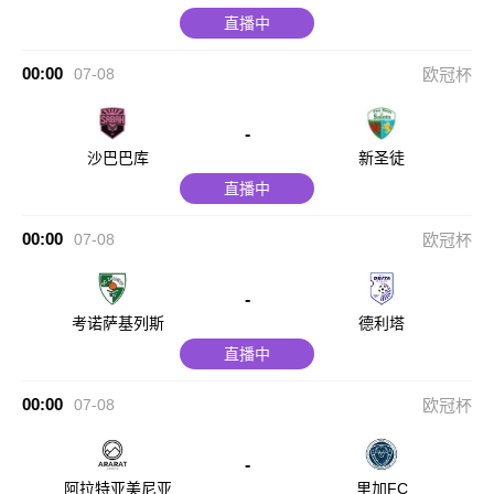
直播中
00:00
07-08
欧冠杯
-
沙巴巴库
新圣徒
直播中
00:00
07-08
欧冠杯
-
考诺萨基列斯
德利塔
直播中
00:00
07-08
欧冠杯
-
阿拉特亚美尼亚
里加FC