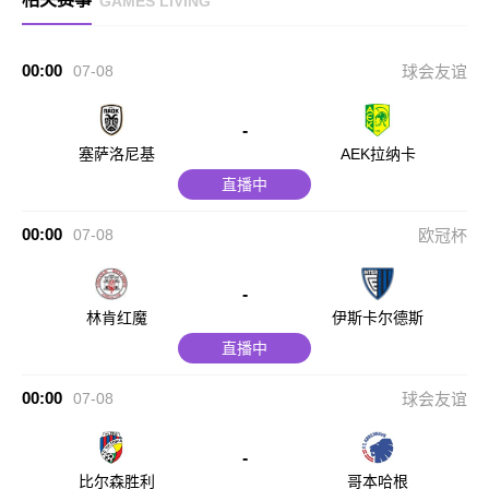
GAMES LIVING
00:00
07-08
球会友谊
-
塞萨洛尼基
AEK拉纳卡
直播中
00:00
07-08
欧冠杯
-
林肯红魔
伊斯卡尔德斯
直播中
00:00
07-08
球会友谊
-
比尔森胜利
哥本哈根