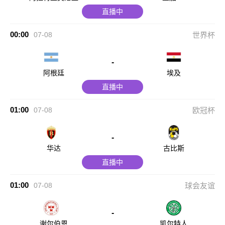
直播中
00:00
07-08
世界杯
-
阿根廷
埃及
直播中
01:00
07-08
欧冠杯
-
华达
古比斯
直播中
01:00
07-08
球会友谊
-
谢尔伯恩
凯尔特人