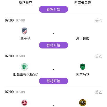
康乃狄克
西麻省先锋
即将开始
07:00
07-08
美乙
-
新英伦
波士顿市
即将开始
07:00
07-08
美乙
-
旧金山格伦斯SC
阿尔马登
即将开始
07:00
07-08
美乙
-