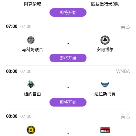
阿克伦城
匹兹堡猎犬B队
即将开始
07:00
07-08
美乙
-
马科姆联合
安阿博尔
即将开始
08:00
WNBA
07-08
-
纽约自由
达拉斯飞翼
即将开始
08:00
07-08
美乙
-