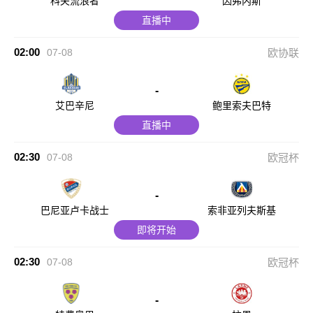
科夫流浪者
因弗内斯
直播中
02:00
07-08
欧协联
-
艾巴辛尼
鲍里索夫巴特
直播中
02:30
07-08
欧冠杯
-
巴尼亚卢卡战士
索非亚列夫斯基
即将开始
02:30
07-08
欧冠杯
-