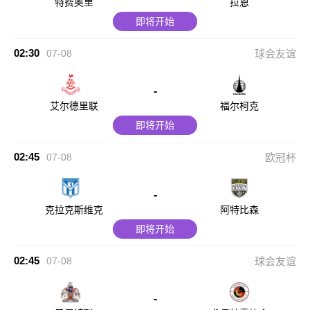
特费奥里
拉恩
即将开始
02:30
07-08
球会友谊
-
艾尔德里联
福尔柯克
即将开始
02:45
07-08
欧冠杯
-
克拉克斯维克
阿特比森
即将开始
02:45
07-08
球会友谊
-