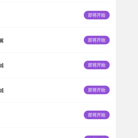
即将开始
即将开始
翼
即将开始
城
即将开始
城
即将开始
即将开始
波罗