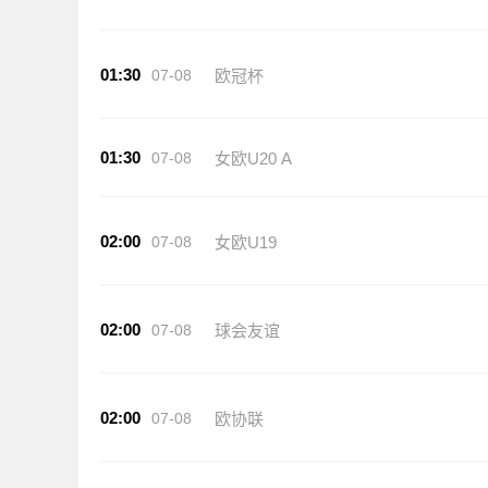
01:30
07-08
欧冠杯
01:30
07-08
女欧U20 A
02:00
07-08
女欧U19
02:00
07-08
球会友谊
02:00
07-08
欧协联