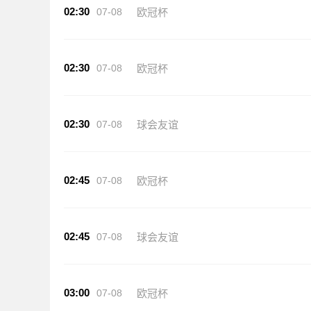
02:30
07-08
欧冠杯
02:30
07-08
欧冠杯
02:30
07-08
球会友谊
02:45
07-08
欧冠杯
02:45
07-08
球会友谊
03:00
07-08
欧冠杯