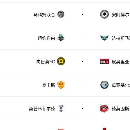
-
马科姆联合
安阿博尔
-
纽约自由
达拉斯飞
-
向日葵FC
皮奥里亚
-
奥卡斯
瓜亚基尔
-
斯普林菲尔德
德莫因斯
-
泰克索马
丹顿迪亚