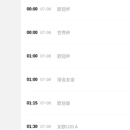
00:00
07-08
欧冠杯
00:00
07-08
世界杯
01:00
07-08
欧冠杯
01:00
07-08
球会友谊
01:15
07-08
欧协联
01:30
07-08
女欧U20 A