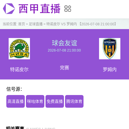
当前位置:
首页
>
足球直播
>
特诺皮尔 VS 罗姆内 【2026-07-08 21:00:00】
球会友谊
2026-07-08 21:00:00
完赛
特诺皮尔
罗姆内
信号源：
高清直播
咪咕体育
免费直播
腾讯体育
相关赛事