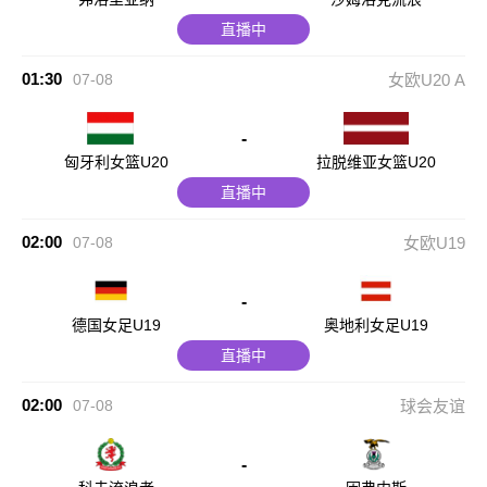
直播中
01:30
07-08
女欧U20 A
-
匈牙利女篮U20
拉脱维亚女篮U20
直播中
02:00
07-08
女欧U19
-
德国女足U19
奥地利女足U19
直播中
02:00
07-08
球会友谊
-