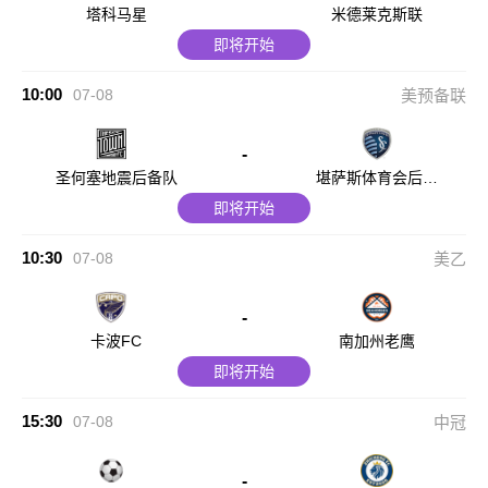
塔科马星
米德莱克斯联
即将开始
10:00
07-08
美预备联
-
圣何塞地震后备队
堪萨斯体育会后备
队
即将开始
10:30
07-08
美乙
-
卡波FC
南加州老鹰
即将开始
15:30
07-08
中冠
-