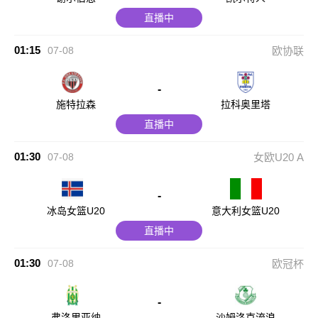
直播中
01:15
07-08
欧协联
-
施特拉森
拉科奥里塔
直播中
01:30
07-08
女欧U20 A
-
冰岛女篮U20
意大利女篮U20
直播中
01:30
07-08
欧冠杯
-
弗洛里亚纳
沙姆洛克流浪