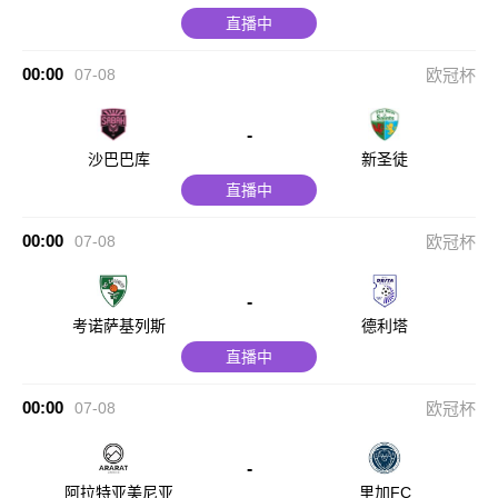
直播中
00:00
07-08
欧冠杯
-
沙巴巴库
新圣徒
直播中
00:00
07-08
欧冠杯
-
考诺萨基列斯
德利塔
直播中
00:00
07-08
欧冠杯
-
阿拉特亚美尼亚
里加FC