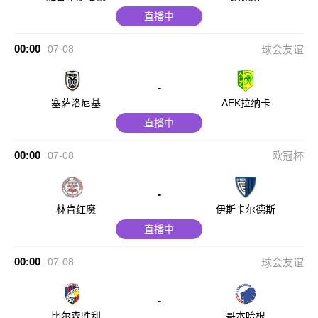
直播中
00:00
07-08
球会友谊
-
塞萨洛尼基
AEK拉纳卡
直播中
00:00
07-08
欧冠杯
-
林肯红魔
伊斯卡尔德斯
直播中
00:00
07-08
球会友谊
-
比尔森胜利
哥本哈根