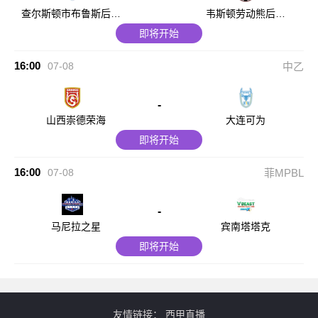
查尔斯顿市布鲁斯后备
韦斯顿劳动熊后备
队
队
即将开始
16:00
07-08
中乙
-
山西崇德荣海
大连可为
即将开始
16:00
07-08
菲MPBL
-
马尼拉之星
宾南塔塔克
即将开始
友情链接：
西甲直播