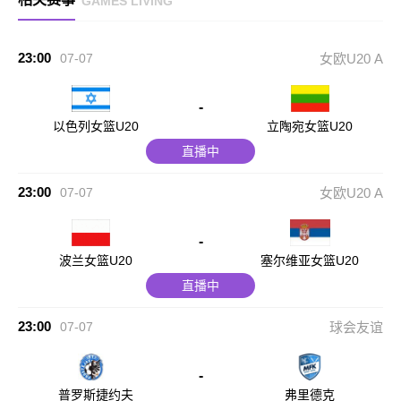
GAMES LIVING
23:00
07-07
女欧U20 A
-
以色列女篮U20
立陶宛女篮U20
直播中
23:00
07-07
女欧U20 A
-
波兰女篮U20
塞尔维亚女篮U20
直播中
23:00
07-07
球会友谊
-
普罗斯捷约夫
弗里德克