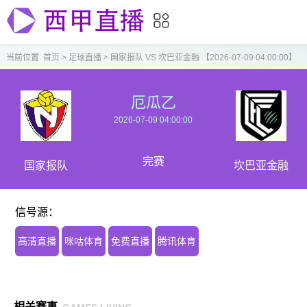
当前位置:
首页
>
足球直播
>
国家报队 VS 坎巴亚金融 【2026-07-09 04:00:00】
厄瓜乙
2026-07-09 04:00:00
完赛
国家报队
坎巴亚金融
信号源：
高清直播
咪咕体育
免费直播
腾讯体育
相关赛事