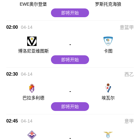
EWE奥尔登堡
罗斯托克海狼
即将开始
02:00
04-14
意篮甲
-
博洛尼亚维图斯
卡图
即将开始
02:30
04-14
西乙
-
巴拉多利德
埃瓦尔
即将开始
02:45
04-14
意甲
-