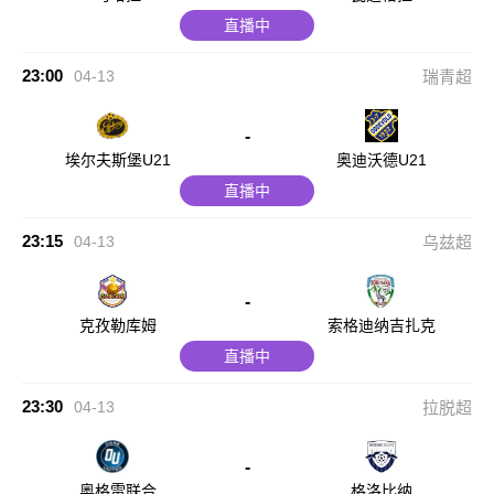
直播中
23:00
04-13
瑞青超
-
埃尔夫斯堡U21
奥迪沃德U21
直播中
23:15
04-13
乌兹超
-
克孜勒库姆
索格迪纳吉扎克
直播中
23:30
04-13
拉脱超
-
奥格雷联合
格洛比纳