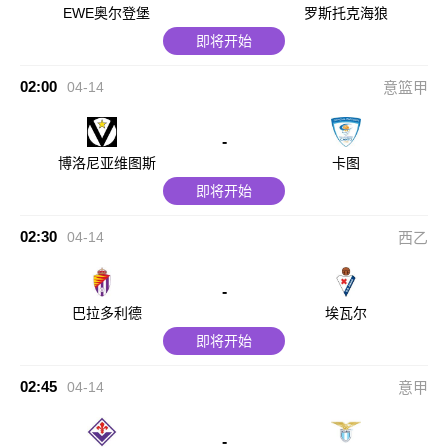
EWE奥尔登堡
罗斯托克海狼
即将开始
02:00
04-14
意篮甲
-
博洛尼亚维图斯
卡图
即将开始
02:30
04-14
西乙
-
巴拉多利德
埃瓦尔
即将开始
02:45
04-14
意甲
-