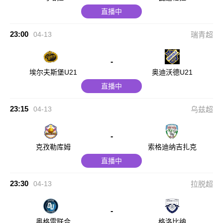
直播中
23:00
04-13
瑞青超
-
埃尔夫斯堡U21
奥迪沃德U21
直播中
23:15
04-13
乌兹超
-
克孜勒库姆
索格迪纳吉扎克
直播中
23:30
04-13
拉脱超
-
奥格雷联合
格洛比纳