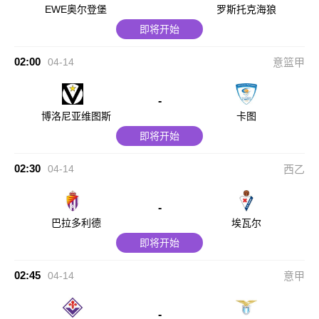
EWE奥尔登堡
罗斯托克海狼
即将开始
02:00
04-14
意篮甲
-
博洛尼亚维图斯
卡图
即将开始
02:30
04-14
西乙
-
巴拉多利德
埃瓦尔
即将开始
02:45
04-14
意甲
-