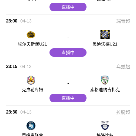
直播中
23:00
04-13
瑞青超
-
埃尔夫斯堡U21
奥迪沃德U21
直播中
23:15
04-13
乌兹超
-
克孜勒库姆
索格迪纳吉扎克
直播中
23:30
04-13
拉脱超
-
奥格雷联合
格洛比纳