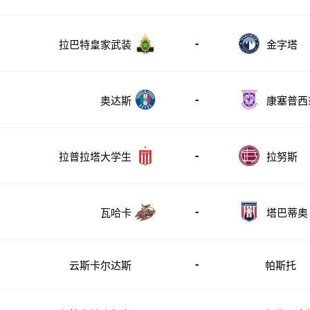
-
拉巴特皇家武装
金字塔
-
奥达斯
康塞普西
-
拉普拉塔大学生
拉努斯
-
瓦哈卡
塔巴蒂奥
-
云斯卡尔达斯
帕斯托