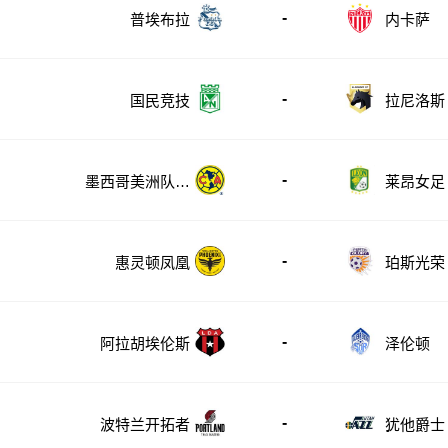
-
普埃布拉
内卡萨
-
国民竞技
拉尼洛斯
-
墨西哥美洲队女
莱昂女足
足
-
惠灵顿凤凰
珀斯光荣
-
阿拉胡埃伦斯
泽伦顿