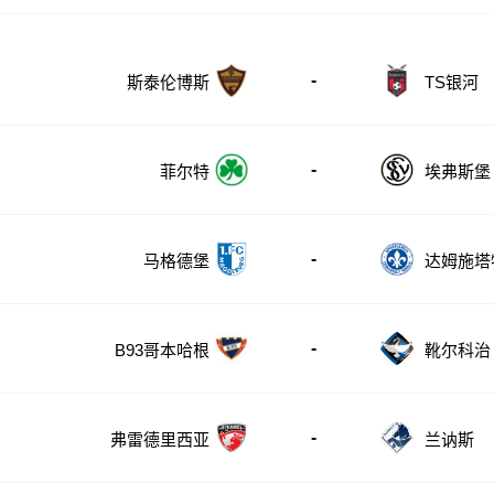
-
斯泰伦博斯
TS银河
-
菲尔特
埃弗斯堡
-
马格德堡
达姆施塔
-
B93哥本哈根
靴尔科治
-
弗雷德里西亚
兰讷斯