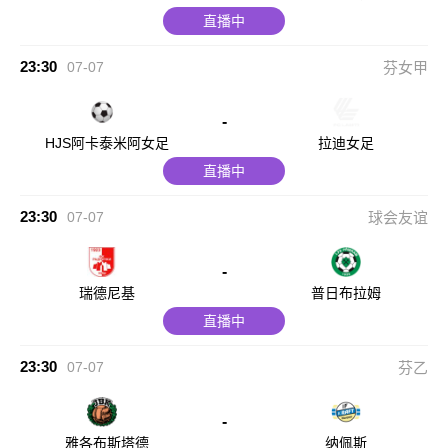
直播中
23:30
07-07
芬女甲
-
HJS阿卡泰米阿女足
拉迪女足
直播中
23:30
07-07
球会友谊
-
瑞德尼基
普日布拉姆
直播中
23:30
07-07
芬乙
-
雅各布斯塔德
纳佩斯