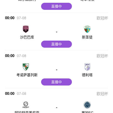
直播中
00:00
07-08
欧冠杯
-
沙巴巴库
新圣徒
直播中
00:00
07-08
欧冠杯
-
考诺萨基列斯
德利塔
直播中
00:00
07-08
欧冠杯
-
阿拉特亚美尼亚
里加FC