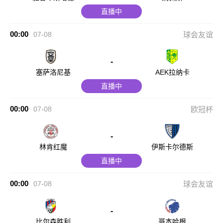
直播中
00:00
07-08
球会友谊
-
塞萨洛尼基
AEK拉纳卡
直播中
00:00
07-08
欧冠杯
-
林肯红魔
伊斯卡尔德斯
直播中
00:00
07-08
球会友谊
-
比尔森胜利
哥本哈根