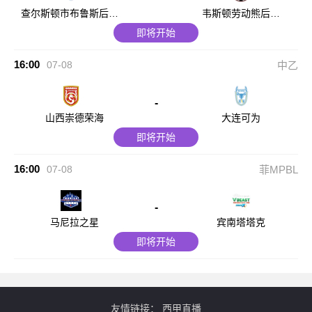
查尔斯顿市布鲁斯后备
韦斯顿劳动熊后备
队
队
即将开始
16:00
07-08
中乙
-
山西崇德荣海
大连可为
即将开始
16:00
07-08
菲MPBL
-
马尼拉之星
宾南塔塔克
即将开始
友情链接：
西甲直播