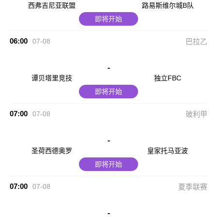
西弗吉尼亚联盟
路易斯维尔城B队
即将开始
06:00
07-08
巴拉乙
-
谭贝塔里竞技
独立FBC
即将开始
07:00
07-08
玻利甲
-
圣荷西德奥罗
皇家托马亚波
即将开始
07:00
07-08
夏季联赛
-