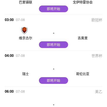
巴里镇联
戈伊特雷协会
即将开始
03:00
07-08
欧冠杯
-
维京古尔
吉奥里
即将开始
04:00
07-08
世界杯
-
瑞士
哥伦比亚
即将开始
06:00
07-08
美乙
-