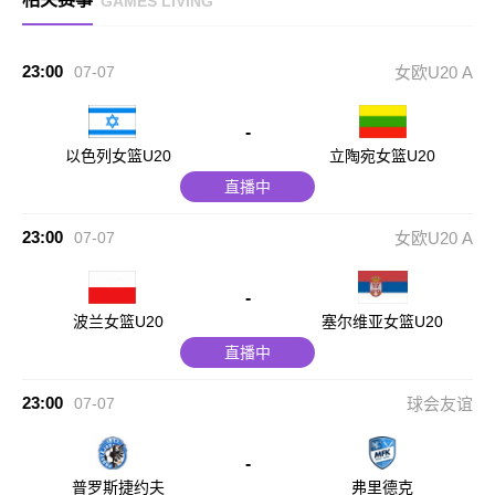
GAMES LIVING
23:00
07-07
女欧U20 A
-
以色列女篮U20
立陶宛女篮U20
直播中
23:00
07-07
女欧U20 A
-
波兰女篮U20
塞尔维亚女篮U20
直播中
23:00
07-07
球会友谊
-
普罗斯捷约夫
弗里德克