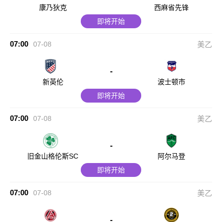
康乃狄克
西麻省先锋
即将开始
07:00
07-08
美乙
-
新英伦
波士顿市
即将开始
07:00
07-08
美乙
-
旧金山格伦斯SC
阿尔马登
即将开始
07:00
07-08
美乙
-