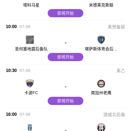
塔科马星
米德莱克斯联
即将开始
10:00
07-08
美预备联
-
圣何塞地震后备队
堪萨斯体育会后备
队
即将开始
10:30
07-08
美乙
-
卡波FC
南加州老鹰
即将开始
16:00
07-08
澳威北后备
-