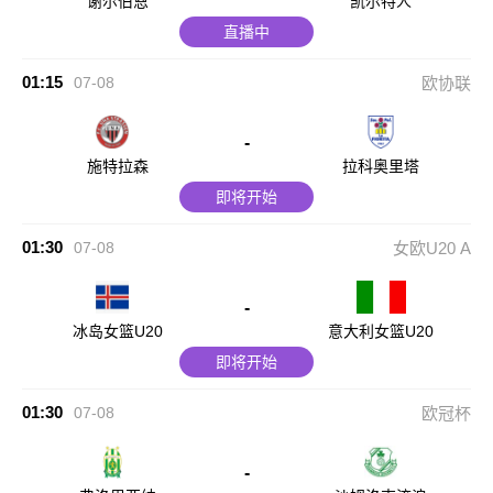
谢尔伯恩
凯尔特人
直播中
01:15
07-08
欧协联
-
施特拉森
拉科奥里塔
即将开始
01:30
07-08
女欧U20 A
-
冰岛女篮U20
意大利女篮U20
即将开始
01:30
07-08
欧冠杯
-