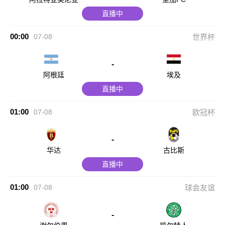
直播中
00:00
07-08
世界杯
-
阿根廷
埃及
直播中
01:00
07-08
欧冠杯
-
华达
古比斯
直播中
01:00
07-08
球会友谊
-