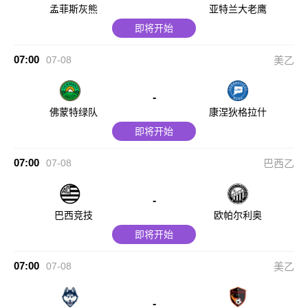
孟菲斯灰熊
亚特兰大老鹰
即将开始
07:00
07-08
美乙
-
佛蒙特绿队
康涅狄格拉什
即将开始
07:00
07-08
巴西乙
-
巴西竞技
欧帕尔利奥
即将开始
07:00
07-08
美乙
-