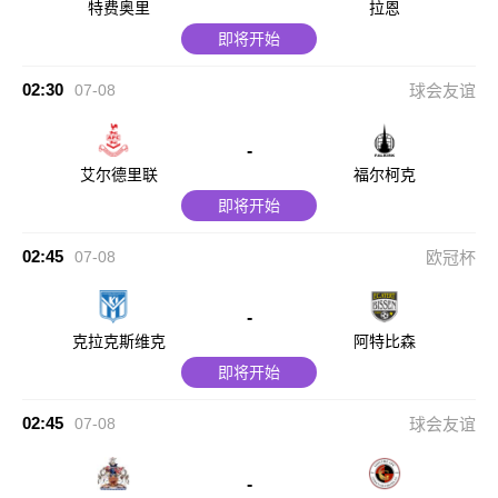
特费奥里
拉恩
即将开始
02:30
07-08
球会友谊
-
艾尔德里联
福尔柯克
即将开始
02:45
07-08
欧冠杯
-
克拉克斯维克
阿特比森
即将开始
02:45
07-08
球会友谊
-