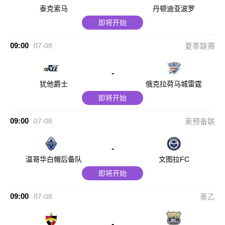
泰克索马
丹顿迪亚波罗
即将开始
09:00
07-08
夏季联赛
-
犹他爵士
俄克拉荷马城雷霆
即将开始
09:00
07-08
美预备联
-
温哥华白帽后备队
文图拉FC
即将开始
09:00
07-08
美乙
-