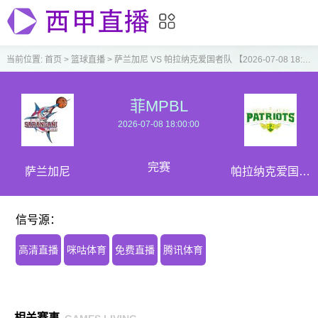
当前位置:
首页
>
篮球直播
>
萨兰加尼 VS 帕拉纳克爱国者队 【2026-07-08 18:00:00】
菲MPBL
2026-07-08 18:00:00
完赛
萨兰加尼
帕拉纳克爱国者
队
信号源：
高清直播
咪咕体育
免费直播
腾讯体育
相关赛事