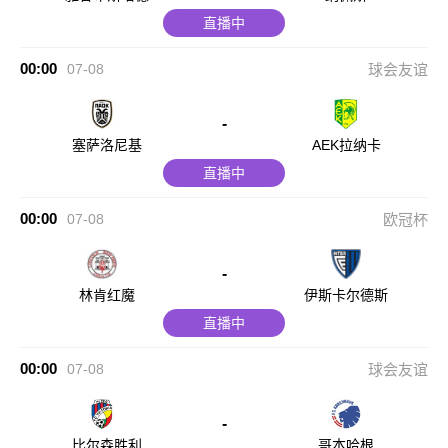
直播中
00:00
07-08
球会友谊
-
塞萨洛尼基
AEK拉纳卡
直播中
00:00
07-08
欧冠杯
-
林肯红魔
伊斯卡尔德斯
直播中
00:00
07-08
球会友谊
-
比尔森胜利
哥本哈根