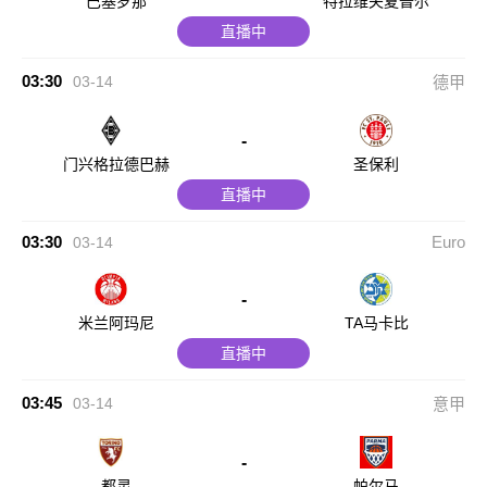
巴塞罗那
特拉维夫夏普尔
直播中
03:30
03-14
德甲
-
门兴格拉德巴赫
圣保利
直播中
03:30
Euro
03-14
-
米兰阿玛尼
TA马卡比
直播中
03:45
03-14
意甲
-
都灵
帕尔马