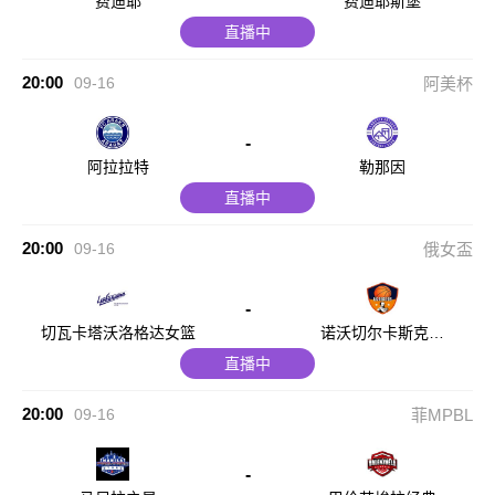
费迪耶
费迪耶斯堡
直播中
20:00
09-16
阿美杯
-
阿拉拉特
勒那因
直播中
20:00
09-16
俄女盃
-
切瓦卡塔沃洛格达女篮
诺沃切尔卡斯克女
篮
直播中
20:00
09-16
菲MPBL
-