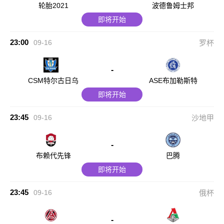
轮胎2021
波德鲁姆士邦
即将开始
23:00
09-16
罗杯
-
CSM特尔古日乌
ASE布加勒斯特
即将开始
23:45
09-16
沙地甲
-
布赖代先锋
巴腾
即将开始
23:45
09-16
俄杯
-